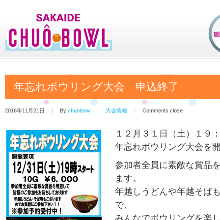
年忘れボウリング大会 申込終了
2016年11月21日
By
chuobowl
大会情報
Comments close
１２月３１日（土）１９
年忘れボウリング大会を
参加者全員に素敵な賞品
ます。
年越しうどんや年越そば
で、
みんなでボウリングを楽