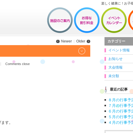
楽しく健康に！お子
カテゴリー
Newer
Older
イベント情報
お知らせ
Comments close
大会情報
未分類
最近の記事
８月の行事予
７月の行事予
６月の行事予
５月の行事予
げます。
４月の行事予