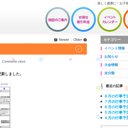
楽しく健康に！お子
カテゴリー
Newer
Older
イベント情報
た
お知らせ
Comments close
大会情報
未分類
更新しました。
最近の記事
８月の行事予
７月の行事予
６月の行事予
５月の行事予
４月の行事予