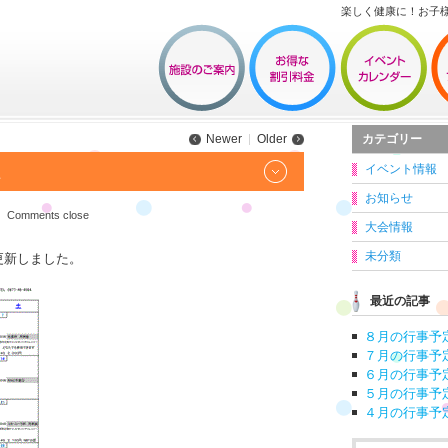
楽しく健康に！お子
カテゴリー
Newer
Older
イベント情報
た
お知らせ
Comments close
大会情報
未分類
更新しました。
最近の記事
８月の行事予
７月の行事予
６月の行事予
５月の行事予
４月の行事予