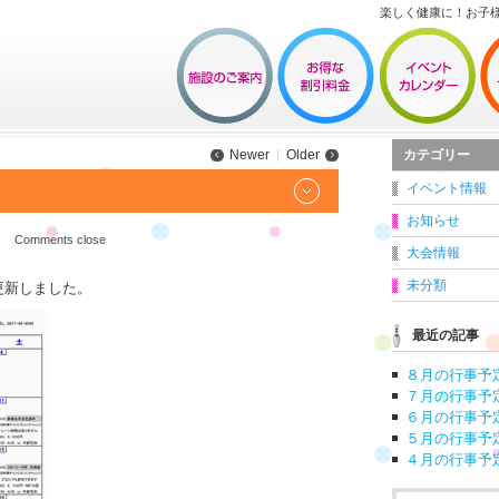
楽しく健康に！お子
カテゴリー
Newer
Older
イベント情報
た
お知らせ
Comments close
大会情報
未分類
更新しました。
最近の記事
８月の行事予
７月の行事予
６月の行事予
５月の行事予
４月の行事予