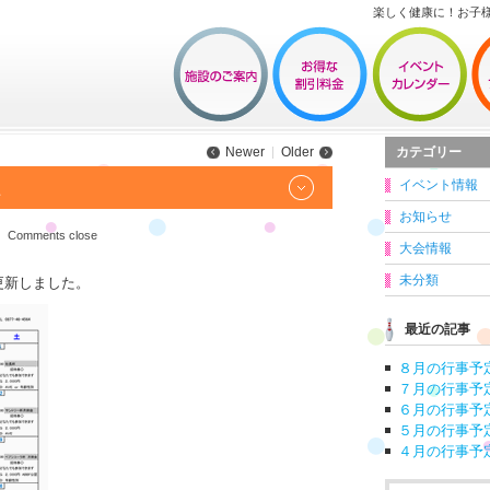
楽しく健康に！お子
カテゴリー
Newer
Older
イベント情報
た
お知らせ
Comments close
大会情報
未分類
更新しました。
最近の記事
８月の行事予
７月の行事予
６月の行事予
５月の行事予
４月の行事予