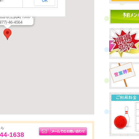
OK
e?
央ボウル
011
出市江尻町1000-1
77)-46-4564
ちら
44-1638