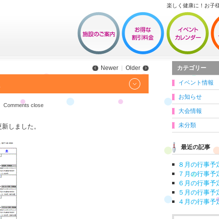
楽しく健康に！お子
カテゴリー
Newer
Older
イベント情報
た
お知らせ
Comments close
大会情報
未分類
更新しました。
最近の記事
８月の行事予
７月の行事予
６月の行事予
５月の行事予
４月の行事予